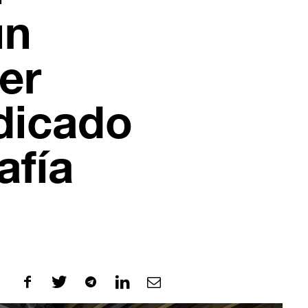
un
er
dicado
afía