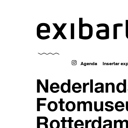
exibart.ar
Agenda
Insertar ex
Nederland
Fotomuse
Rotterda