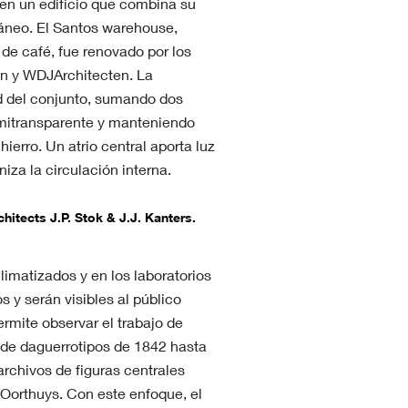
en un edificio que combina su
áneo. El Santos warehouse,
e café, fue renovado por los
en y WDJArchitecten. La
ad del conjunto, sumando dos
mitransparente y manteniendo
hierro. Un atrio central aporta luz
niza la circulación interna.
itects J.P. Stok & J.J. Kanters.
limatizados y en los laboratorios
 y serán visibles al público
ermite observar el trabajo de
de daguerrotipos de 1842 hasta
rchivos de figuras centrales
Oorthuys. Con este enfoque, el