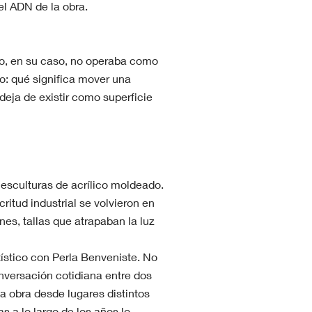
l ADN de la obra.
mo, en su caso, no operaba como
o: qué significa mover una
eja de existir como superficie
 esculturas de acrílico moldeado.
critud industrial se volvieron en
es, tallas que atrapaban la luz
ístico con Perla Benveniste. No
nversación cotidiana entre dos
a obra desde lugares distintos
 a lo largo de los años lo