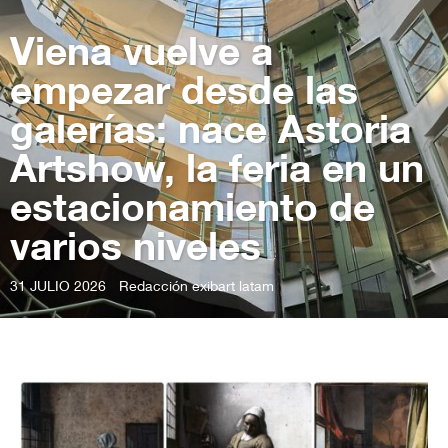
Viena vuelve a
empezar desde las
galerías: nace Astoria
Artshow, la feria en un
estacionamiento de
varios niveles
31 JULIO 2026
Redacción exibart latam